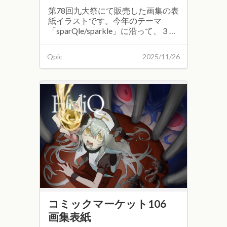
第78回九大祭にて販売した画集の表
紙イラストです。今年のテーマ
「sparQle/sparkle」に沿って、３回
生のなゆぬんさんに描いていただき
ました。
Qpic
2025/11/26
コミックマーケット106
画集表紙