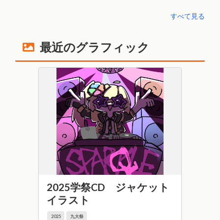
ー：若林紅 プログラマー：
すべて見る
Talisman、心葉 グラフィッカー：い
もうと、有機 DTMer：へみおら
【更新履歴】 2020/09/20 ver1.00 ・
最近のグラフィック
各種エフェクトの追加 ・アイキャ
ッチ画像の追加 ・ボーナスの点数
の変更 ・王女の評価が少しだけ厳
しくなった ・その他細かい修正
2020/09/09 ver0.90 ・QGJ版
2025学祭CD ジャケット
イラスト
2025
九大祭