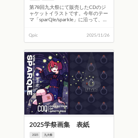
第78回九大祭にて販売したCDのジ
ャケットイラストです。今年のテー
マ「sparQle/sparkle」に沿って、１
回生の毬藻さんに描いていただきま
した。
Qpic
2025/11/26
2025学祭画集 表紙
2025
九大祭