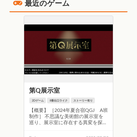
最近のゲーム
第Q展示室
2Dゲーム
8番出口ライク
ストーリー有り
【概要】 ［2024年夏合宿QGJ A班
制作］ 不思議な美術館の展示室を
巡り、展示室に存在する異変を探し
て脱出を目指す８番出口ライクのゲ
ーム。多種多様な異変を見つけ出