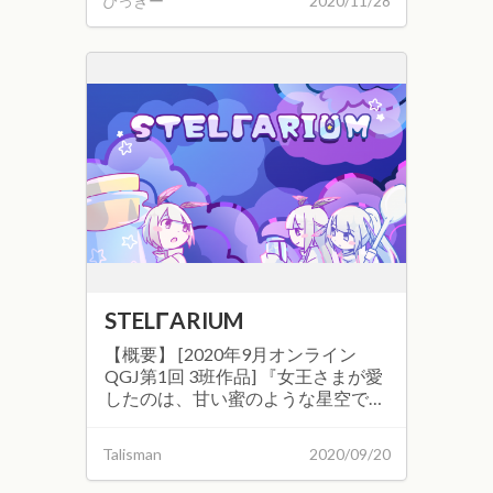
ぴっきー
2020/11/28
て公開しました。 少女を操作し、
奇妙な街を進む謎解き探索アドベン
チャーゲームです。 ゲーム概要 ■ジ
ャンル：謎解き探索アドベンチャー
■操作：クリック操作 ■プレイ時
間：1時間～2時間 ■プレイ人数：1
人 ■エンド数：3 ■プラットフォー
ム：PC（win/mac） 制作メンバー ■
ぴっきー・・・ディレクター/シナ
リオ制作/キャラクターデザイン ■
アカツキ・・・制作進行/アニメー
ション制作/SE/Webサイト制作/PV
制作 ■Talisman・・・プログラミン
グ/演出 ■teknizer・・・BGM制作 ■
STELΓARIUM
まりん・・・イラストレーション制
作 ■紅葉・・・背景デザイン ゲーム
【概要】 [2020年9月オンライン
画面 外部サイト ■公式サイト： ■公
QGJ第1回 3班作品] 『女王さまが愛
式Twitter： ■フリーゲーム夢現：
したのは、甘い蜜のような星空でし
た。』 3匹のうさぎさん達と一緒に
様々なものを瓶に詰め、女王のお題
Talisman
2020/09/20
に沿った色の瓶を作りあげるゲーム
です。 【制作メンバー】 プランナ