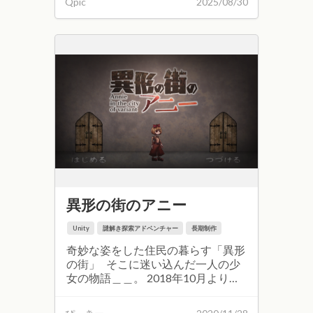
Qpic
2025/08/30
し、謎に包まれた男の過去を解き明
かせ。 【制作メンバー】 プランナ
ー：誤爆侍、にっちゃん、T-bit、
ぶるーむ プログラマー：ひとつ
め、にっちゃん、ぶるーむ グラフ
ィッカー：あらまき、シヲン、なむ
なむ、Kiki、ぶるーむ DTMer：
cosecant PHI 【ゲーム画面】
異形の街のアニー
Unity
謎解き探索アドベンチャー
長期制作
奇妙な姿をした住民の暮らす「異形
の街」 そこに迷い込んだ一人の少
女の物語＿＿。 2018年10月より長
期で制作していたゲームです。
2020年10月にフリーゲーム夢現に