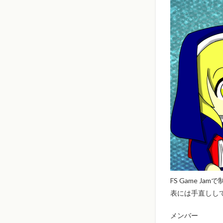
FS Game J
表には手直しし
メンバー