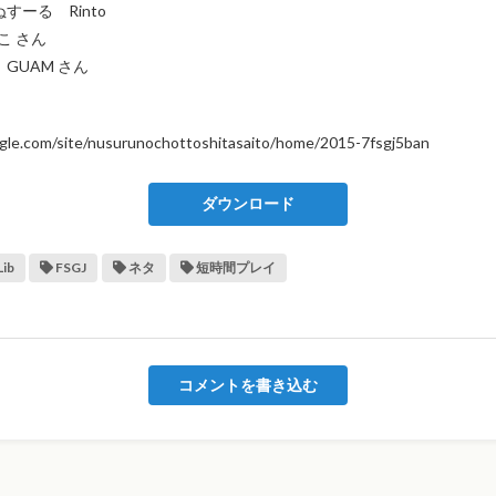
すーる Rinto
こ さん
GUAM さん
oogle.com/site/nusurunochottoshitasaito/home/2015-7fsgj5ban
ダウンロード
ib
FSGJ
ネタ
短時間プレイ
コメントを書き込む