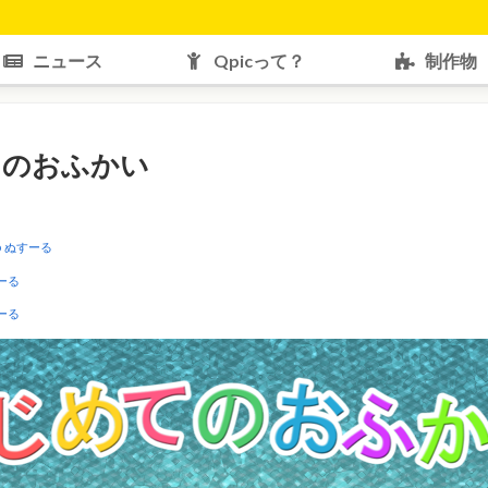
ニュース
Qpicって？
制作物
てのおふかい
o
ぬすーる
ーる
ーる