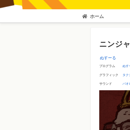
ホーム
ニンジ
ぬすーる
プログラム
ぬす
グラフィック
タク
サウンド
パオ