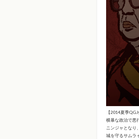
【2014夏季QG
横暴な政治で悪
ニンジャとなり
城を守るサムラ