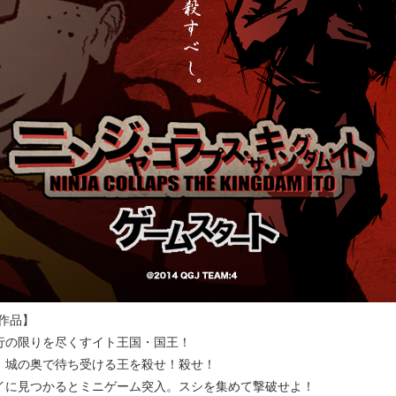
J作品】
行の限りを尽くすイト王国・国王！
、城の奥で待ち受ける王を殺せ！殺せ！
イに見つかるとミニゲーム突入。スシを集めて撃破せよ！