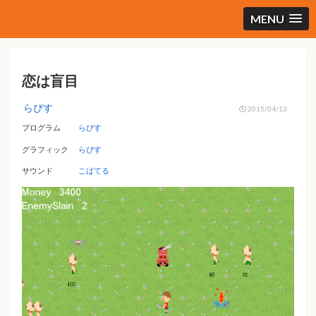
MENU
恋は盲目
らぴす
2015/04/13
プログラム
らぴす
グラフィック
らぴす
サウンド
こばてる