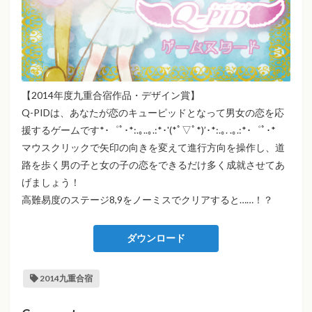
【2014年度九重合宿作品・デザイン賞】
Q-PIDは、あなたが恋のキューピッドとなって男女の恋を応
援するゲームです*･゜ﾟ･*:.｡..｡.:*･'(*ﾟ▽ﾟ*)’･*:.｡. .｡.:*･゜ﾟ･*
マウスクリックで矢印の向きを変えて進行方向を操作し、道
路を歩く男の子と女の子の恋をできるだけ多く成就させてあ
げましょう！
高難易度のステージ8,9をノーミスでクリアすると……！？
ダウンロード
2014九重合宿