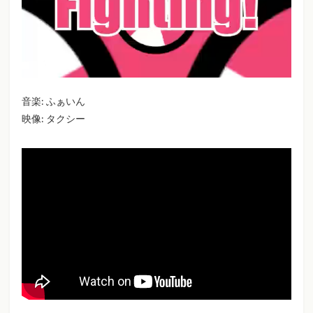
音楽: ふぁいん
映像: タクシー