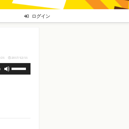
ログイン
/21
2017/12/11
ボ
0
リ
ュ
ー
ム
調
節
に
は