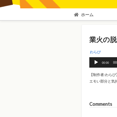
ホーム
業火の脱
わらび
音
00:00
声
プ
【制作者:わらび
レ
エモい部分と気
ー
ヤ
ー
Comments