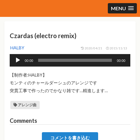
MENU
Czardas (electro remix)
HALBY
2020/04/21
2015/11/13
音
00:00
00:00
声
プ
【制作者:HALBY】
レ
モンティのチャールダーシュのアレンジです
ー
突貫工事で作ったのでかなり雑です…精進します…
ヤ
ー
アレンジ曲
Comments
コメントを書き込む