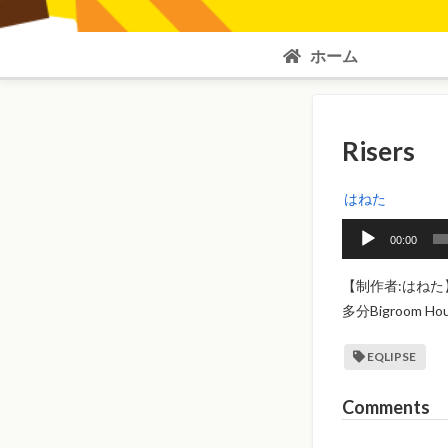
ホーム
Risers
はねた
音
00:00
声
プ
【制作者:はねた
レ
多分Bigroom
ー
ヤ
EQLIPSE
ー
Comments