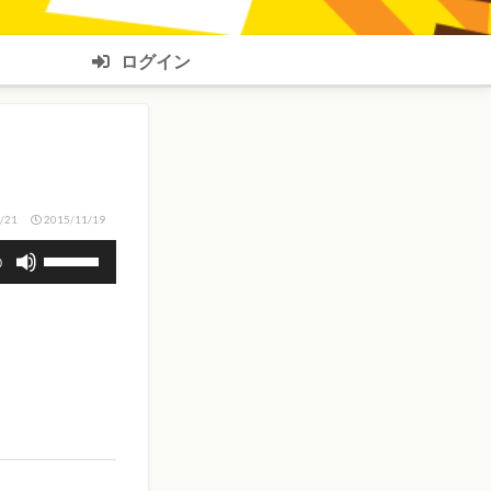
ログイン
/21
2015/11/19
ボ
0
リ
ュ
ー
ム
調
節
に
は