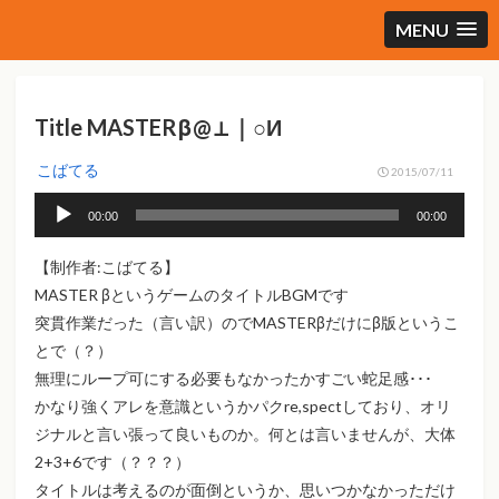
MENU
Title MASTERβ@⊥｜○И
こばてる
2015/07/11
音
00:00
00:00
声
プ
【制作者:こばてる】
レ
MASTER βというゲームのタイトルBGMです
ー
突貫作業だった（言い訳）のでMASTERβだけにβ版というこ
ヤ
とで（？）
ー
無理にループ可にする必要もなかったかすごい蛇足感･･･
かなり強くアレを意識というかパクre,spectしており、オリ
ジナルと言い張って良いものか。何とは言いませんが、大体
2+3+6です（？？？）
タイトルは考えるのが面倒というか、思いつかなかっただけ